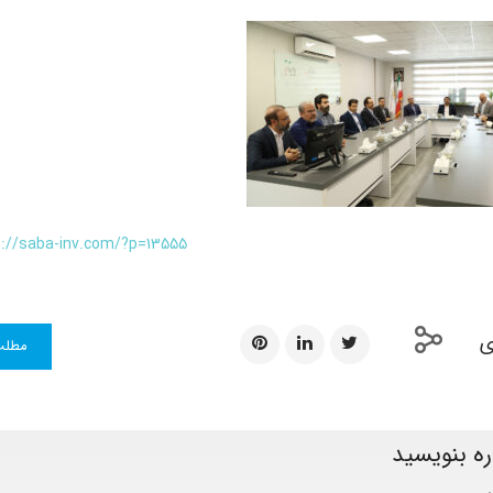
s://saba-inv.com/?p=13555
ی
مطلب
ره بنویسید