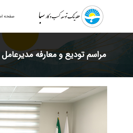
صفحه اص
مراسم تودیع و معارفه مدیرعامل 