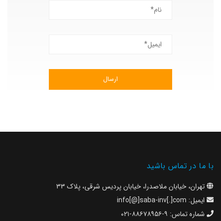
با ما در تماس باشید
تهران، خیابان ملاصدرا، خیابان پردیس شرقی، پلاک ۳۳
ایمیل:
info[@]saba-inv[.]com
شماره تماس:
۹-۸۸۶۷۸۹۵۶-۰۲۱